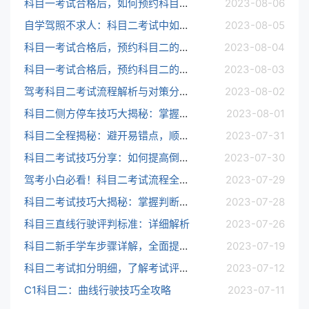
科目一考试合格后，如何预约科目二？详细解析预约流程和注意事项
2023-08-06
自学驾照不求人：科目二考试中如何规避倒车入库失误？
2023-08-05
科目一考试合格后，预约科目二的窗口期是多久？抢时间VS稳妥安排，如何选择？
2023-08-04
科目一考试合格后，预约科目二的时间要注意什么？提前预约VS延后预约，哪种更好？
2023-08-03
驾考科目二考试流程解析与对策分享：如何正确认识考试流程，制定科学备考计划，提高考试通过率
2023-08-02
科目二侧方停车技巧大揭秘：掌握正确的倒车姿势和技巧，轻松通过考试
2023-08-01
科目二全程揭秘：避开易错点，顺利通过考试！
2023-07-31
科目二考试技巧分享：如何提高倒车入库的成功率？
2023-07-30
驾考小白必看！科目二考试流程全解析
2023-07-29
科目二考试技巧大揭秘：掌握判断车距与急刹车操作，轻松拿下驾照！
2023-07-28
科目三直线行驶评判标准：详细解析
2023-07-26
科目二新手学车步骤详解，全面提高驾驶水平
2023-07-19
科目二考试扣分明细，了解考试评分标准
2023-07-12
C1科目二：曲线行驶技巧全攻略
2023-07-11