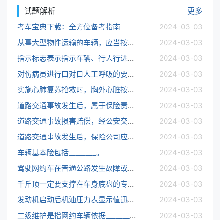
试题解析
更多
考车宝典下载：全方位备考指南
2024-03-03
从事大型物件运输的车辆，应当按照规定装置统一的标志和悬挂标志旗。
2024-03-03
指示标志表示指示车辆、行人行进的含义，道路使用者应遵循，除个别标志外,均为（）式样。
2024-03-03
对伤病员进行口对口人工呼吸的要领为捏紧鼻翼，包严嘴唇，连续吹气___次，每次___秒。
2024-03-03
实施心肺复苏抢救时，胸外心脏按压时频率为100次/分钟，每组连续按压15次，应进行________次人工呼吸。
2024-03-03
道路交通事故发生后，属于保险责任的，在与被保险人达成赔偿保证金的协议后________日内，保险公司赔偿保证金。
2024-03-03
道路交通事故损害赔偿，经公安交通管理部门调解，当事人未能达成协议或者调解协议生效后不履行的，当事人可以________。
2024-03-03
道路交通事故发生后，保险公司应当自收到被保险人提供的证明和资料之日起____日内，对是否属于保险责任做出核定，并将结果通知被保险人。
2024-03-03
车辆基本险包括________。
2024-03-03
驾驶网约车在普通公路发生故障或事故时，将危险警告标志放置在故障车后方的________米处。
2024-03-03
千斤顶一定要支撑在车身底盘的专用支撑点上，大部分车辆的支撑点通常在侧面裙边的内侧，在前轮后面________厘米左右。
2024-03-03
发动机启动后机油压力表显示值迅速下降，甚至降至0，说明发动机________。
2024-03-03
二级维护是指网约车辆依据________必须按期执行的维护作业。
2024-03-03