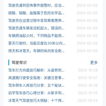
驾驶员遇到恐怖事件报警时，应当报告最重要的内容，包括事故发生时间、地点、________、人员伤亡情况等。
2024-03-03
硫酸、硝酸、盐酸属于危险化学品中的________。
2024-03-03
驾驶员在运营过程中发现乘客携带危险品，应当及时停车，并告知乘客其危险品的危害性，由________将危险品及时进行处置。
2024-03-03
驾驶员遇车辆发动机起火，错误的做法是________。
2024-03-03
车辆燃油起火时，下列物品不能用于灭火的是________。
2024-03-03
雾天行驶时，当能见度在30米以内时，车速不得超过________千米/时。
2024-03-03
雨天和冰雪天，车辆的纵向安全距离分别是干燥路面上的________倍和________倍。
2024-03-03
驾驶常识
更多
驾车打方向盘技巧解析：从姿势到操作的关键要点
2023-10-28
高速路行驶安全指南：关键注意事项及驾车技巧分享
2023-10-27
驾车倒车入库技巧分享：五个秘诀助你轻松应对挑战
2023-10-26
初学驾车技巧心得分享：从新手到老司机的成长之路
2023-10-25
冰雪天气驾驶技巧大揭秘：十个窍门助你应对冰天雪地
2023-10-24