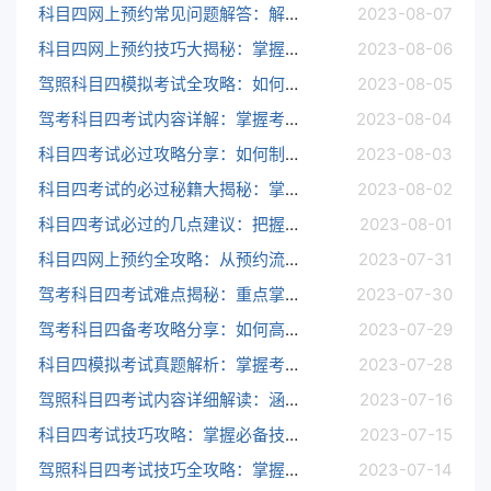
科目四网上预约常见问题解答：解答您所关心的问题，让您轻松预约到理想的考试时间和地点
2023-08-07
科目四网上预约技巧大揭秘：掌握这些技巧，轻松预约心仪的考试时间和地点
2023-08-06
驾照科目四模拟考试全攻略：如何进行科目四模拟考试，提高考试通过率？
2023-08-05
驾考科目四考试内容详解：掌握考试大纲和题型分布，有针对性备考，轻松通过考试
2023-08-04
科目四考试必过攻略分享：如何制定科学备考计划，提高考试通过率？
2023-08-03
科目四考试的必过秘籍大揭秘：掌握考试技巧和注意事项，帮你顺利通过考试
2023-08-02
科目四考试必过的几点建议：把握重点难点，强化练习，轻松通过科目四考试
2023-08-01
科目四网上预约全攻略：从预约流程到注意事项，一步一步教你如何网上预约科目四考试
2023-07-31
驾考科目四考试难点揭秘：重点掌握难点和易错点，提高考试得分率
2023-07-30
驾考科目四备考攻略分享：如何高效备考，掌握考试技巧，稳扎稳打，一次性通过考试
2023-07-29
科目四模拟考试真题解析：掌握考试题型、难度及答题技巧，迎接科目四考试
2023-07-28
驾照科目四考试内容详细解读：涵盖交通法规、驾驶技巧和安全意识要点
2023-07-16
科目四考试技巧攻略：掌握必备技巧，轻松驾驭考试难关
2023-07-15
驾照科目四考试技巧全攻略：掌握高分技巧，轻松通过考试
2023-07-14