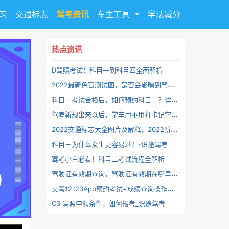
习
交通标志
驾考资讯
车主工具
学法减分
热点资讯
D驾照考试：科目一到科目四全面解析
2
022最新色盲测试图，是否会影响到驾考资格？最后两张你看出来了吗？-识途驾考
科
目一考试合格后，如何预约科目二？详细解析预约流程和注意事项
驾
考新规出来以后，学车用不用打卡记学时 ？驾考打卡时间最新规定？电子手刹上坡起步怎么用 ？_识途驾考
2
022交通标志大全图片及解释，2022新版道路交通指示标牌-识途驾考
科目三为什么女生更容易过？-识途驾考
驾考小白必看！科目二考试流程全解析
驾
驶证有效期查询，驾驶证有效期在哪里看？“交管12123”查询驾驶证有效期，三分钟出结果！
交
管12123App预约考试+成绩查询操作步骤！速看！自学考驾照?-考驾照约考流程
C3 驾照申领条件，如何报考_识途驾考