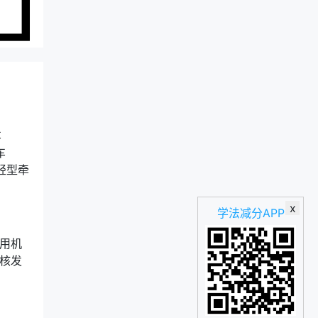
车
车
轻型牵
x
学法减分APP
用机
核发