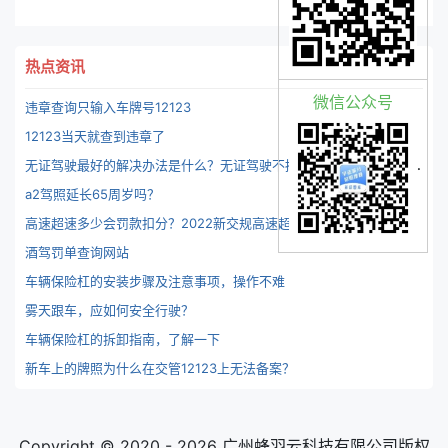
热点资讯
微信公众号
违章查询只输入车牌号12123
12123当天就查到违章了
无
证驾驶最好的解决办法是什么？无证驾驶不拘留方法有么？-识途驾考.
a2驾照延长65周岁吗？
高
速超速多少会罚款扣分？2022新交规高速超速扣分表详细分类-识途驾考
酒驾罚单查询网站
车辆保险杠的安装步骤及注意事项，操作不难
雾天跟车，应如何安全行驶？
车辆保险杠的拆卸指南，了解一下
新车上的牌照为什么在交管12123上无法备案？
Copyright © 2020 - 2026 广州蜂羽云科技有限公司版权