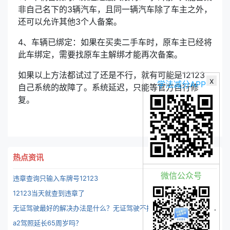
非自己名下的3辆汽车，且同一辆汽车除了车主之外，
还可以允许其他3个人备案。
4、车辆已绑定：如果在买卖二手车时，原车主已经将
此车绑定，需要找原车主解绑才能再次备案。
如果以上方法都试过了还是不行，就有可能是12123
x
学法减分APP
自己系统的故障了。系统延迟，只能等官方自行修
复。
热点资讯
微信公众号
违章查询只输入车牌号12123
12123当天就查到违章了
无
证驾驶最好的解决办法是什么？无证驾驶不拘留方法有么？-识途驾考.
a2驾照延长65周岁吗？