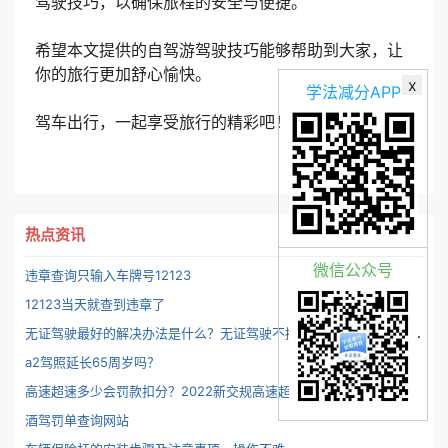
驾驶技巧，以确保旅程的安全与便捷。
希望本文提供的自驾游驾驶技巧能够帮助到大家，让
你的旅行更加舒心愉快。
x
学法减分APP
驾车出行，一起享受旅行的精彩吧！
热点资讯
微信公众号
违章查询只输入车牌号12123
12123当天就查到违章了
无
证驾驶最好的解决办法是什么？无证驾驶不拘留方法有么？-识途驾考.
a2驾照延长65周岁吗？
高
速超速多少会罚款扣分？2022新交规高速超速扣分表详细分类-识途驾考
酒驾罚单查询网站