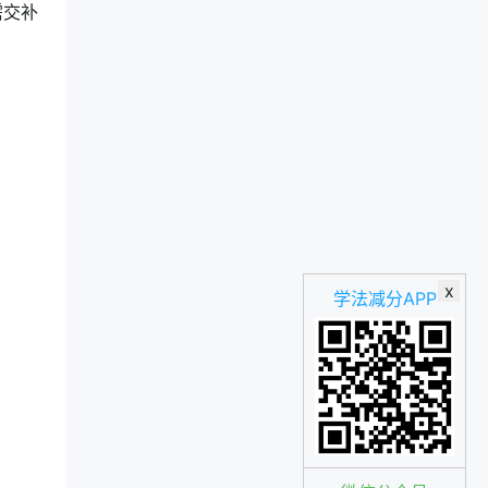
需交补
。
x
学法减分APP