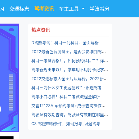
习
交通标志
驾考资讯
车主工具
学法减分
热点资讯
D驾照考试：科目一到科目四全面解析
2
022最新色盲测试图，是否会影响到驾考资格？最后两张你看出来了吗？-识途驾考
科
目一考试合格后，如何预约科目二？详细解析预约流程和注意事项
驾
考新规出来以后，学车用不用打卡记学时 ？驾考打卡时间最新规定？电子手刹上坡起步怎么用 ？_识途驾考
2
022交通标志大全图片及解释，2022新版道路交通指示标牌-识途驾考
科目三为什么女生更容易过？-识途驾考
驾考小白必看！科目二考试流程全解析
交
管12123App预约考试+成绩查询操作步骤！速看！自学考驾照?-考驾照约考流程
驾
驶证有效期查询，驾驶证有效期在哪里看？“交管12123”查询驾驶证有效期，三分钟出结果！
C3 驾照申领条件，如何报考_识途驾考