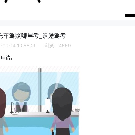
托车驾照哪里考_识途驾考
09-14 10:56:29 浏览：4559
名申请。