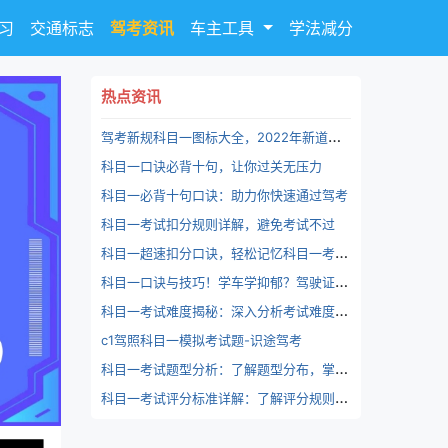
习
交通标志
驾考资讯
车主工具
学法减分
热点资讯
驾
考新规科目一图标大全，2022年新道路标志更新大全-识途驾考
科目一口诀必背十句，让你过关无压力
科目一必背十句口诀：助力你快速通过驾考
科目一考试扣分规则详解，避免考试不过
科
目一超速扣分口诀，轻松记忆科目一考试扣分规则
科
目一口诀与技巧！学车学抑郁？驾驶证准驾车型代号分为17类_识途驾考
科
目一考试难度揭秘：深入分析考试难度、通过率、及格分数线等因素，评估考试难度
c1驾照科目一模拟考试题-识途驾考
科
目一考试题型分析：了解题型分布，掌握答题技巧，提高考试得分率
科
目一考试评分标准详解：了解评分规则，掌握考试技巧，稳扎稳打，轻松过关