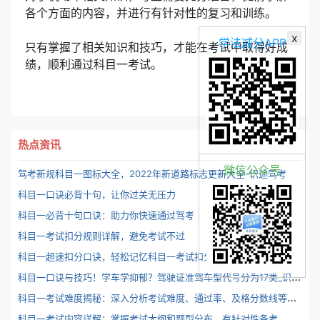
各个方面的内容，并进行有针对性的复习和训练。
x
学法减分APP
只有掌握了相关知识和技巧，才能在考试中取得好成
绩，顺利通过科目一考试。
热点资讯
微信公众号
驾考新规科目一图标大全，2022年新道路标志更新大全-识途驾考
科目一口诀必背十句，让你过关无压力
科目一必背十句口诀：助力你快速通过驾考
科目一考试扣分规则详解，避免考试不过
科目一超速扣分口诀，轻松记忆科目一考试扣分规则
科
目一口诀与技巧！学车学抑郁？驾驶证准驾车型代号分为17类_识途驾考
科
目一考试难度揭秘：深入分析考试难度、通过率、及格分数线等因素，评估考试难度
科
目一考试内容详解：掌握考试大纲和题型分布，有针对性备考，轻松通过考试