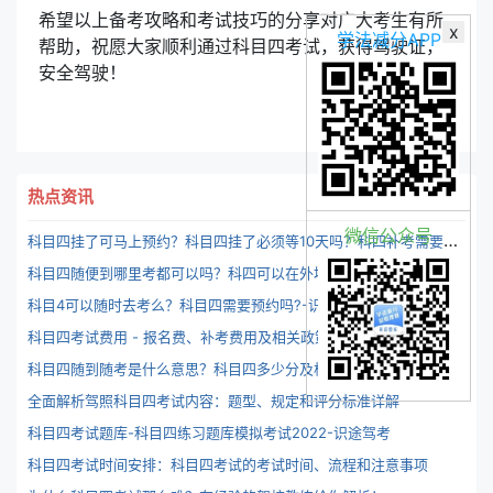
希望以上备考攻略和考试技巧的分享对广大考生有所
x
学法减分APP
帮助，祝愿大家顺利通过科目四考试，获得驾驶证，
安全驾驶！
热点资讯
微信公众号
科
目四挂了可马上预约？科目四挂了必须等10天吗？科四补考需要交钱么？-识途驾考
科目四随便到哪里考都可以吗？科四可以在外地考么？-识途驾考
科目4可以随时去考么？科目四需要预约吗?-识途驾考
科
目四考试费用 - 报名费、补考费用及相关政策说明 | 让您了解科目四考试费用清单
科目四随到随考是什么意思？科目四多少分及格？-识图驾考
全面解析驾照科目四考试内容：题型、规定和评分标准详解
科目四考试题库-科目四练习题库模拟考试2022-识途驾考
科目四考试时间安排：科目四考试的考试时间、流程和注意事项