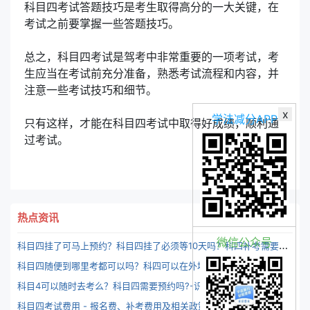
科目四考试答题技巧是考生取得高分的一大关键，在
考试之前要掌握一些答题技巧。
总之，科目四考试是驾考中非常重要的一项考试，考
生应当在考试前充分准备，熟悉考试流程和内容，并
注意一些考试技巧和细节。
x
学法减分APP
只有这样，才能在科目四考试中取得好成绩，顺利通
过考试。
热点资讯
微信公众号
科
目四挂了可马上预约？科目四挂了必须等10天吗？科四补考需要交钱么？-识途驾考
科目四随便到哪里考都可以吗？科四可以在外地考么？-识途驾考
科目4可以随时去考么？科目四需要预约吗?-识途驾考
科
目四考试费用 - 报名费、补考费用及相关政策说明 | 让您了解科目四考试费用清单