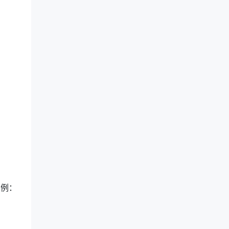
。
（例：