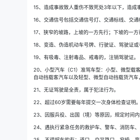
15、造成事故致人重伤不致死处3年以下，造成事
16、交通信号包括交通信号灯、交通标线、交
17、狭窄的坡路，上坡的一方先行；下坡的一
18、变造、伪造机动车号牌、行驶证、驾驶证或
19、有吸毒、注射毒品、戒毒的，注销驾驶证。
20、小型汽车（C1）准驾车型：小型、微型
自动挡载客汽车以及轻型、微型自动挡载货汽车
21、无证驾驶是全责，属于犯法行为。
22、超过60岁需要每年提交一次身体检查证明
23、因服兵役、出国（境）等原因，规定时间
24、遇执行紧急任务的救护车、警车、消防车
25、不得超车的有：道口、交叉路口、窄桥、