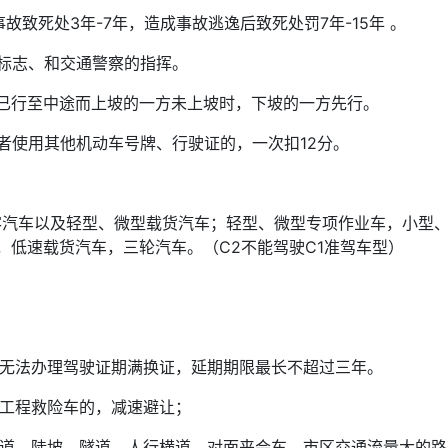
故致死处3年-7年，造成事故逃逸后致死处罚7年-15年 。
通标志、和交通警察的指挥。
方已行至中途而上坡的一方未上坡时，下坡的一方先行。
者使用其他机动车号牌、行驶证的，一次扣12分。
载客汽车以及轻型、微型载货汽车；轻型、微型专项作业车，小型
，低速载货汽车，三轮汽车。（C2不能驾驶C1准驾车型）
。
内无法办理驾驶证期满换证，延期期限最长不超过三年。
、工程救险车的，减速避让；
弯道、陡坡、隧道、人行横道、对面来会车、市区交通流量大的路