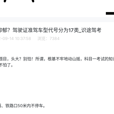
郁？驾驶证准驾车型代号分为17类_识途驾考
09-14 10:37:58 浏览：7384
题目，头大？别怕！所谓，根基不牢地动山摇，科目一考试的知
不怕了。
、铁路口50米内不停车。