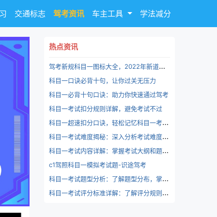
习
交通标志
驾考资讯
车主工具
学法减分
热点资讯
驾
考新规科目一图标大全，2022年新道路标志更新大全-识途驾考
科目一口诀必背十句，让你过关无压力
科目一必背十句口诀：助力你快速通过驾考
科目一考试扣分规则详解，避免考试不过
科
目一超速扣分口诀，轻松记忆科目一考试扣分规则
科
目一考试难度揭秘：深入分析考试难度、通过率、及格分数线等因素，评估考试难度
科
目一考试内容详解：掌握考试大纲和题型分布，有针对性备考，轻松通过考试
c1驾照科目一模拟考试题-识途驾考
科
目一考试题型分析：了解题型分布，掌握答题技巧，提高考试得分率
科
目一考试评分标准详解：了解评分规则，掌握考试技巧，稳扎稳打，轻松过关