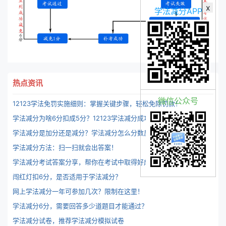
x
学法减分APP
热点资讯
微信公众号
12123学法免罚实施细则：掌握关键步骤，轻松免除罚款！
学
法减分为啥6分扣成5分？12123学法减分成功之后6变成5分是什么情况？-识途驾考
学法减分是加分还是减分？学法减分怎么分数反而少了？-识途驾考
学法减分方法：扫一扫就会出答案！
学法减分考试答案分享，帮你在考试中取得好成绩
闯红灯扣6分，是否适用于学法减分？
网上学法减分一年可参加几次？限制在这里！
学法减分6分，需要回答多少道题目才能通过？
学法减分试卷，推荐学法减分模拟试卷